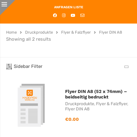
ANFRAGEN LISTE
Home
Druckprodukte
Flyer & Falzflyer
Flyer DIN A8
Showing all 2 results
Sidebar Filter
Flyer DIN A8 (52 x 74mm) –
beidseitig bedruckt
Druckprodukte
,
Flyer & Falzflyer
,
Flyer DIN A8
€
0.00