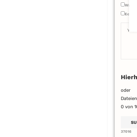
Wasser
Echter
Hierh
oder
Dateie
0
von 1
37016