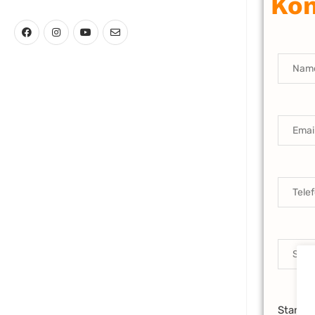
Kon
Standor