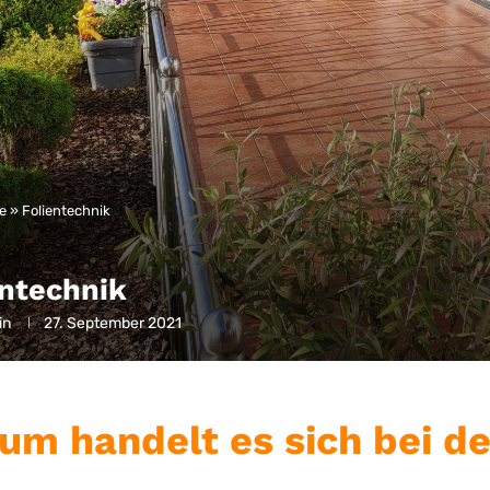
te
»
Folientechnik
entechnik
in
27. September 2021
um handelt es sich bei de