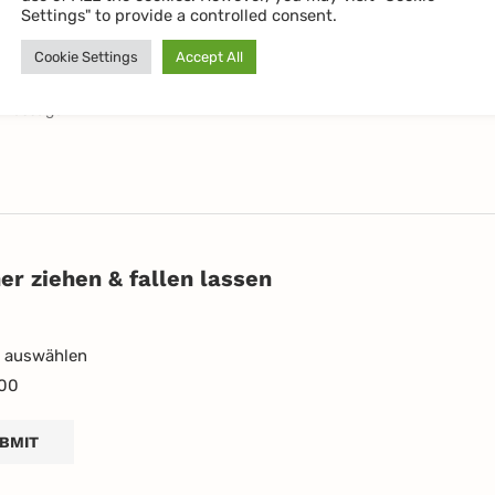
Settings" to provide a controlled consent.
billig (LU)
nach (LU)
Cookie Settings
Accept All
er ziehen & fallen lassen
n auswählen
00