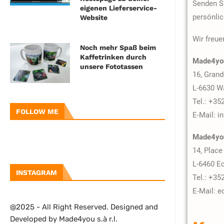
Senden Si
eigenen Lieferservice-
persönli
Website
Wir freue
Noch mehr Spaß beim
Kaffetrinken durch
Made4you
unsere Fototassen
16, Grand
L-6630 Wa
Tel.: +35
FOLLOW ME
E-Mail: 
Made4you
14, Plac
L-6460 E
INSTAGRAM
Tel.: +35
E-Mail: 
@2025 - All Right Reserved. Designed and
Developed by Made4you s.à r.l.