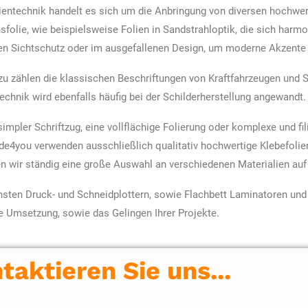
lientechnik handelt es sich um die Anbringung von diversen hochwer
sfolie, wie beispielsweise Folien in Sandstrahloptik, die sich harm
n Sichtschutz oder im ausgefallenen Design, um moderne Akzente 
u zählen die klassischen Beschriftungen von Kraftfahrzeugen und 
technik wird ebenfalls häufig bei der Schilderherstellung angewandt.
simpler Schriftzug, eine vollflächige Folierung oder komplexe und fi
de4you verwenden ausschließlich qualitativ hochwertige Klebefolien
n wir ständig eine große Auswahl an verschiedenen Materialien auf
sten Druck- und Schneidplottern, sowie Flachbett Laminatoren und 
ie Umsetzung, sowie das Gelingen Ihrer Projekte.
taktieren Sie uns...