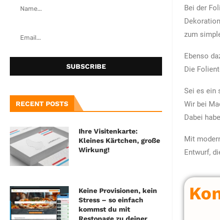
Bei der Fo
Dekoration
zum simple
Ebenso daz
Die Folien
Sei es ein 
Wir bei Ma
RECENT POSTS
Dabei habe
Ihre Visitenkarte:
Mit modern
Kleines Kärtchen, große
Wirkung!
Entwurf, d
Kon
Keine Provisionen, kein
Stress – so einfach
kommst du mit
Restopage zu deiner