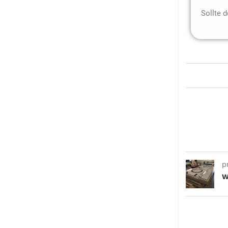
Sollte 
p
W