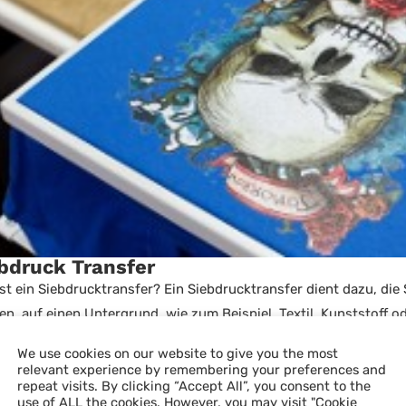
bdruck Transfer
st ein Siebdrucktransfer? Ein Siebdrucktransfer dient dazu, die
n, auf einen Untergrund, wie zum Beispiel. Textil, Kunststoff od
We use cookies on our website to give you the most
Facebook
Whatsapp
Email
relevant experience by remembering your preferences and
repeat visits. By clicking “Accept All”, you consent to the
use of ALL the cookies. However, you may visit "Cookie