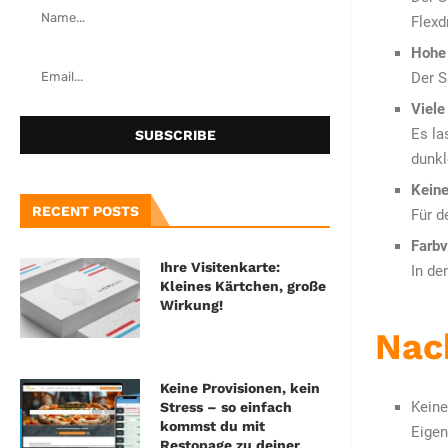
Flexd
Hohe 
Der S
Viele
Es la
dunkl
Keine
RECENT POSTS
Für d
Farbv
Ihre Visitenkarte:
In de
Kleines Kärtchen, große
Wirkung!
Nac
Keine Provisionen, kein
Keine
Stress – so einfach
kommst du mit
Eigen
Restopage zu deiner