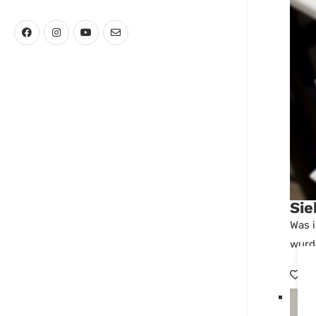
Sie
Was i
wurde
0