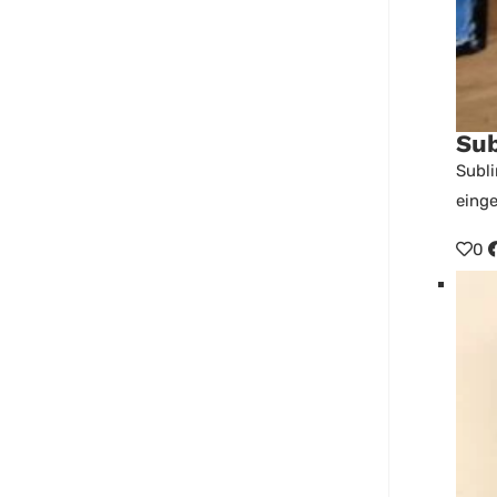
Sub
Subli
einge
0