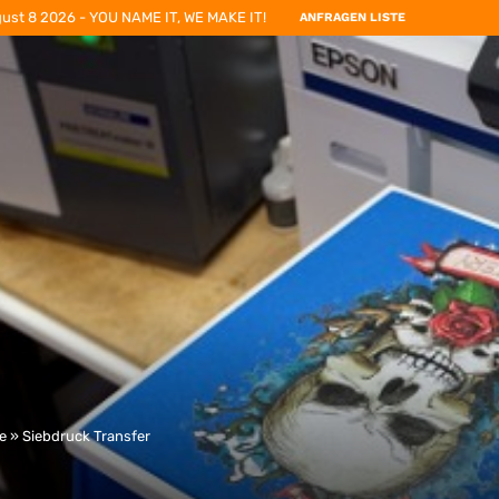
ust 8 2026 - YOU NAME IT, WE MAKE IT!
ANFRAGEN LISTE
te
»
Siebdruck Transfer