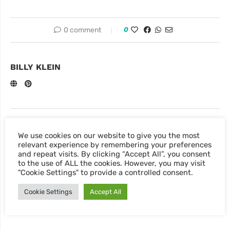
0 comment
0
BILLY KLEIN
previous post
Street Wheels Neueröffnung! Wir sind auch da!
We use cookies on our website to give you the most
relevant experience by remembering your preferences
next post
and repeat visits. By clicking “Accept All”, you consent
to the use of ALL the cookies. However, you may visit
Ab jetzt auch Kartenzahlung möglich!
"Cookie Settings" to provide a controlled consent.
Cookie Settings
Accept All
YOU MAY ALSO LIKE