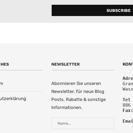
KON
CHES
NEWSLETTER
Adr
um
Abonnieren Sie unseren
Gran
Was
Newsletter, für neue Blog
utzerklärung
Posts, Rabatte & sonstige
Tel
886
Informationen.
Fax
Ema