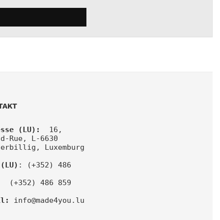
TAKT
esse (LU):
  16, 
d-Rue, L-6630 
serbillig, Luxemburg
(LU)
: (+352) 486 
:
  (+352) 486 859
il:
info@made4you.lu