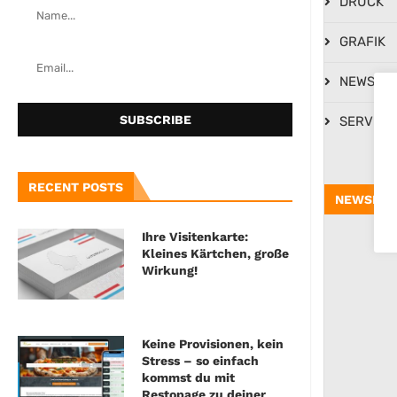
DRUCK
GRAFIK
NEWS
SERVICE
RECENT POSTS
NEWSLET
Ihre Visitenkarte:
Kleines Kärtchen, große
Wirkung!
Keine Provisionen, kein
Stress – so einfach
kommst du mit
Restopage zu deiner