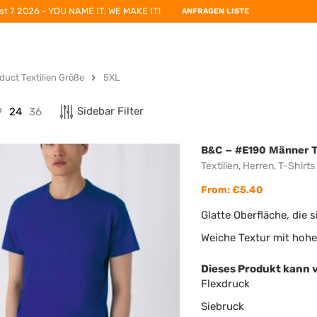
st 7 2026 - YOU NAME IT, WE MAKE IT!
ANFRAGEN LISTE
duct Textilien Größe
5XL
Sidebar Filter
9
24
36
B&C – #E190 Männer T
Textilien
,
Herren
,
T-Shirts
From:
€
5.40
Glatte Oberfläche, die 
Weiche Textur mit hoh
Dieses Produkt kann 
Flexdruck
Siebruck