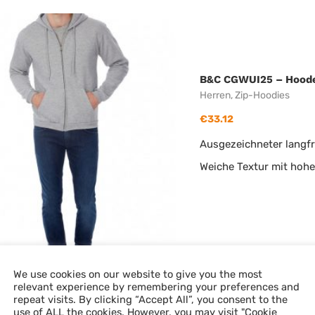
B&C CGWUI25 – Hooded
Herren
,
Zip-Hoodies
€
33.12
Ausgezeichneter langfri
Weiche Textur mit hoh
We use cookies on our website to give you the most
relevant experience by remembering your preferences and
repeat visits. By clicking “Accept All”, you consent to the
Gildan GI18500 – Heav
use of ALL the cookies. However, you may visit "Cookie