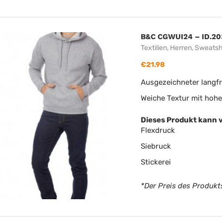
B&C CGWUI24 – ID.20
Textilien
,
Herren
,
Sweatsh
€
21.98
Ausgezeichneter langfri
Weiche Textur mit hoh
Dieses Produkt kann 
Flexdruck
Siebruck
Stickerei
*Der Preis des Produkts