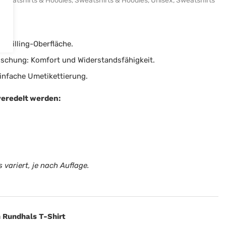
Sweatshirts & Hoodies
,
Sweatshirts & Hoodies
,
Unisex
,
Sweatshirts
ti-Pilling-Oberfläche.
schung: Komfort und Widerstandsfähigkeit.
einfache Umetikettierung.
veredelt werden:
 variert, je nach Auflage.
 Rundhals T-Shirt