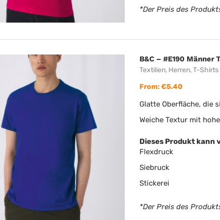
*Der Preis des Produkts
B&C – #E190 Männer T
Textilien
,
Herren
,
T-Shirts
From:
€
5.40
Glatte Oberfläche, die 
Weiche Textur mit hoh
Dieses Produkt kann 
Flexdruck
Siebruck
Stickerei
*Der Preis des Produkts