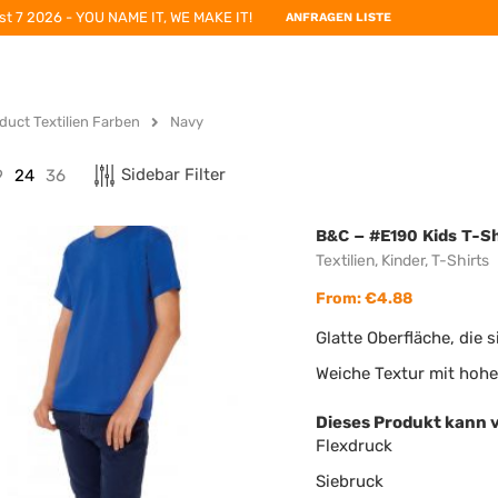
st 7 2026 - YOU NAME IT, WE MAKE IT!
ANFRAGEN LISTE
duct Textilien Farben
Navy
Sidebar Filter
9
24
36
B&C – #E190 Kids T-Sh
Textilien
,
Kinder
,
T-Shirts
From:
€
4.88
Glatte Oberfläche, die 
Weiche Textur mit hoh
Dieses Produkt kann 
Flexdruck
Siebruck