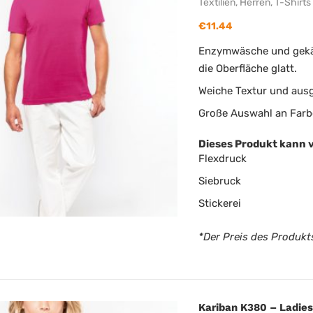
Textilien
,
Herren
,
T-Shirts
€
11.44
Enzymwäsche und gekäm
die Oberfläche glatt.
Weiche Textur und ausg
Große Auswahl an Farb
Dieses Produkt kann 
Flexdruck
Siebruck
Stickerei
*Der Preis des Produkts
Kariban K380 – Ladies